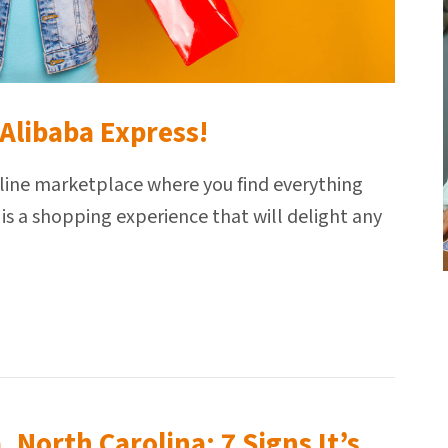
Alibaba Express!
online marketplace where you find everything
 is a shopping experience that will delight any
 North Carolina: 7 Signs It’s